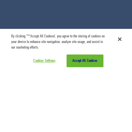
By clicking “Accept All Cookies”, you agree to the storing of cookies on
your device to enhance site navigation, analyze site usage, and assist in
our marketing efforts.
Cookies Settings
Accept All Cookies
Η συνεργασία και η
συνένωση δυνάμεων
αποτελούν υπαρξιακό στόχο αλλά και θεμέλιο λίθο του
οράματός μας που επεκτείνεται σε όλο το φάσμα της