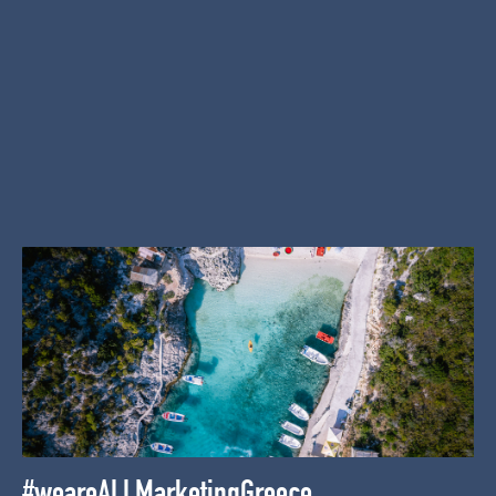
#weareALLMarketingGreece